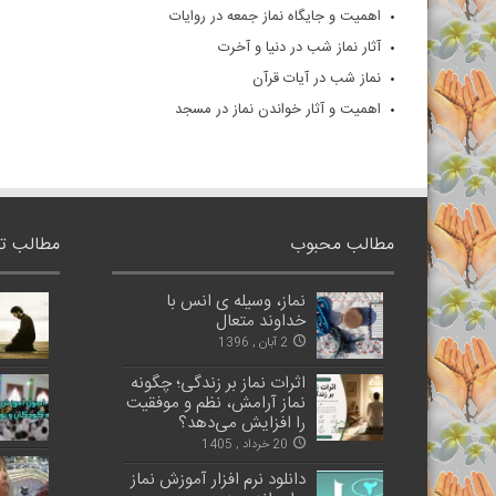
اهمیت و جایگاه نماز جمعه در روایات
آثار نماز شب در دنیا و آخرت
نماز شب در آیات قرآن
اهمیت و آثار خواندن نماز در مسجد
مطالب محبوب
مطالب ت
نماز، وسیله ی انس با
خداوند متعال
2 آبان , 1396
اثرات نماز بر زندگی؛ چگونه
نماز آرامش، نظم و موفقیت
را افزایش می‌دهد؟
20 خرداد , 1405
دانلود نرم افزار آموزش نماز