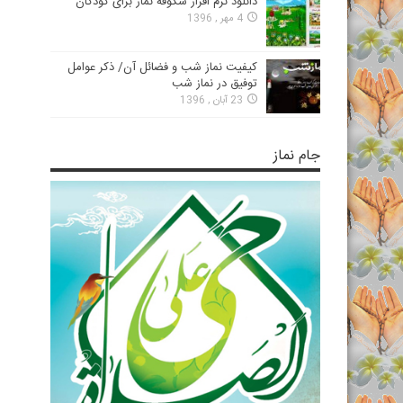
دانلود نرم افزار شکوفه نماز برای کودکان
4 مهر , 1396
کیفیت نماز شب و فضائل آن/ ذکر عوامل
توفیق در نماز شب
23 آبان , 1396
جام نماز