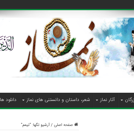
رگان
آثار نماز
شعر، داستان و دانستنی های نماز
دانلود ها
صفحه اصلی
/
آرشیو تگها: "تیمم"