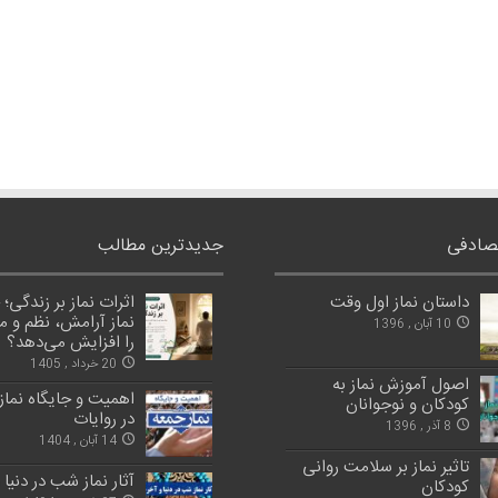
صادفی
جدیدترین مطالب
داستان نماز اول وقت
اثرات نماز بر زندگی؛
نماز آرامش، نظم و 
10 آبان , 1396
را افزایش می‌دهد؟
20 خرداد , 1405
اصول آموزش نماز به
اهمیت و جایگاه نماز
كودكان و نوجوانان
در روایات
8 آذر , 1396
14 آبان , 1404
تاثیر نماز بر سلامت روانی
آثار نماز شب در دنیا
کودکان