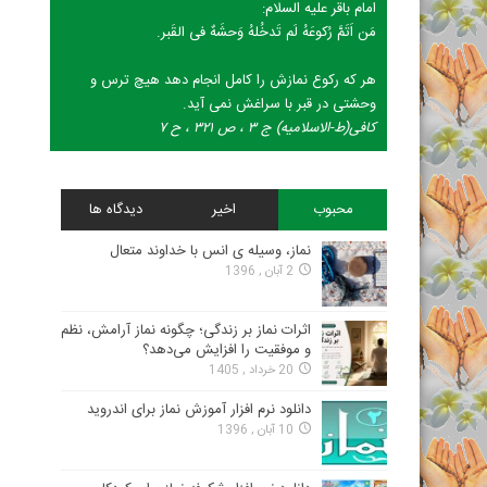
امام باقر علیه السلام:
مَن اَتَمَّ رُکوعَهُ لَم تَدخُلهُ وَحشَهٌ فی القَبر.
هر که رکوع نمازش را کامل انجام دهد هیچ ترس و
وحشتی در قبر با سراغش نمی آید.
کافی(ط-الاسلامیه) ج ۳ ، ص ۳۲۱ ، ح ۷
محبوب
اخیر
دیدگاه ها
نماز، وسیله ی انس با خداوند متعال
2 آبان , 1396
اثرات نماز بر زندگی؛ چگونه نماز آرامش، نظم
و موفقیت را افزایش می‌دهد؟
20 خرداد , 1405
دانلود نرم افزار آموزش نماز برای اندروید
10 آبان , 1396